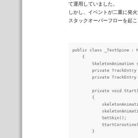
て運用していました。
しかし、イベントが二重に発火するな
スタックオーバーフローを起こ
public class _TestSpine : M
    {

        SkeletonAnimation s
        private TrackEntry 
        private TrackEntry 
        private void Start(
        {

            skeletonAnimati
            skeletonAnimati
            SetSkin();

            StartCoroutine(
        }
