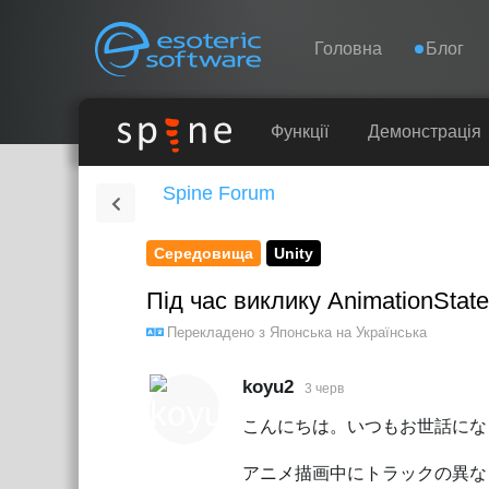
Навігація
Esoteric Software
Головна
Блог
ГОЛОВНА
Функції
Демонстрація
Spine Forum
БЛОГ
Середовища
Unity
ФОРУМ
Під час виклику AnimationStat
ПІДТРИМКА
Перекладено з
Японська
на
Українська
koyu2
3 черв
こんにちは。いつもお世話にな
アニメ描画中にトラックの異なる