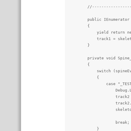
        //----------------
        public IEnumerator 
        {

            yield return ne
            track1 = skele
        }

        private void Spine
        {

            switch (spineEv
            {

                case "_TEST
                    Debug.L
                    track2
                    track2.
                    skelet
                    break;

            }
