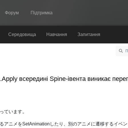
Форум
Підтримка
Spine
Середовища
Навчання
Запитання
Функції
Демонстрація
Середовища
e.Apply всередині Spine-івента виникає пер
Навчання
Запитання
Спробувати
っています。
Купити
アニメをSetAnimationしたり、別のアニメに遷移するイベ