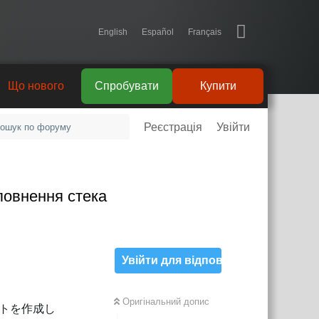
English
Español
Français
Що нового
Спробувати
Купити
Реєстрація
Увійти
еповнення стека
Увійти для відповіді
Оригінальний допис
ントを作成し