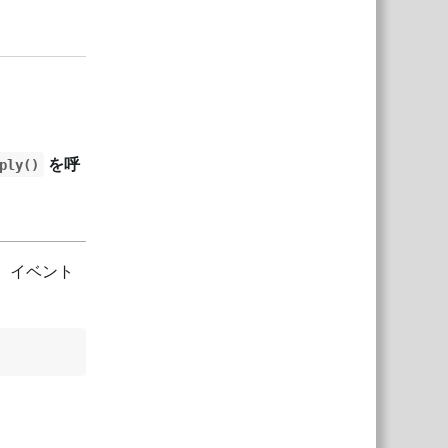
Відповісти
を呼
ply()
、イベント