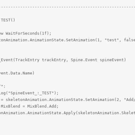
---------------------------------------------------------
TEST()

w WaitForSeconds(1f);

tonAnimation.AnimationState.SetAnimation(1, "test", false
_Event(TrackEntry trackEntry, Spine.Event spineEvent)

ent.Data.Name)

":

og("SpineEvent_:_TEST");

 = skeletonAnimation.AnimationState.SetAnimation(2, "Add/
MixBlend = MixBlend.Add;

onAnimation.AnimationState.Apply(skeletonAnimation.Skelet