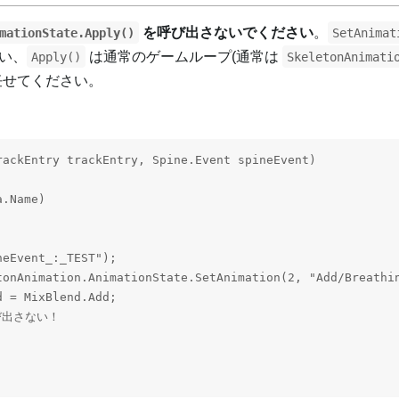
を呼び出さないでください
。
mationState.Apply()
SetAnimat
い、
は通常のゲームループ(通常は
Apply()
SkeletonAnimati
任せてください。
ackEntry trackEntry, Spine.Event spineEvent)

.Name)

eEvent_:_TEST");

tonAnimation.AnimationState.SetAnimation(2, "Add/Breathin
 = MixBlend.Add;

呼び出さない！
