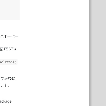
クオーバー
記
TESTイ
keleton);
えで最後に
ます。
ckage