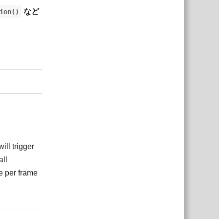
など
ion()
Відповісти
ill trigger
all
 per frame
Відповісти