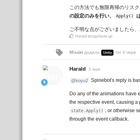
この方法でも無限再帰のリスク
の設定のみを行い、
Apply()
ご不明な点がございましたら、
Harald
вподобали це
.
Misaki
додали
тег
4 черв
.
Unity
Harald
5 черв
Spinebot's reply is bas
@koyu2
Do any of the animations have eve
the respective event, causing a 
, or otherwise s
state.Apply()
through the event callback.