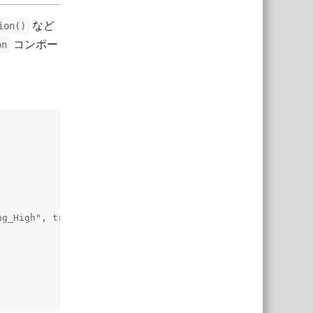
など
ion()
コンポー
on
g_High", true);
