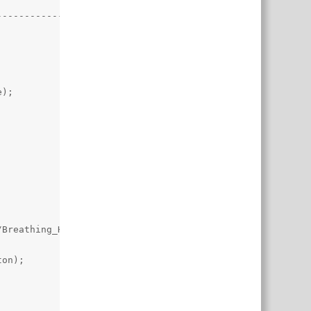
------------------

);

Breathing_High", true);

on);
