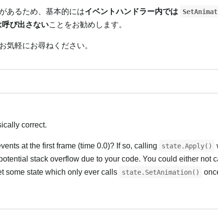
があるため、基本的には
イベントハンドラー内では
SetAnimat
は呼び出さない
ことをお勧めします。
お気軽にお尋ねください。
Українська
ically correct.
nts at the first frame (time 0.0)? If so, calling
w
state.Apply()
potential stack overflow due to your code. You could either not c
et some state which only ever calls
once
state.SetAnimation()
Українська