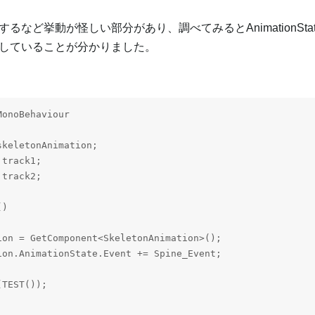
ど挙動が怪しい部分があり、調べてみるとAnimationState.A
していることが分かりました。
onoBehaviour

keletonAnimation;

track1;

track2;

)

on = GetComponent<SkeletonAnimation>();

on.AnimationState.Event += Spine_Event;

TEST());
