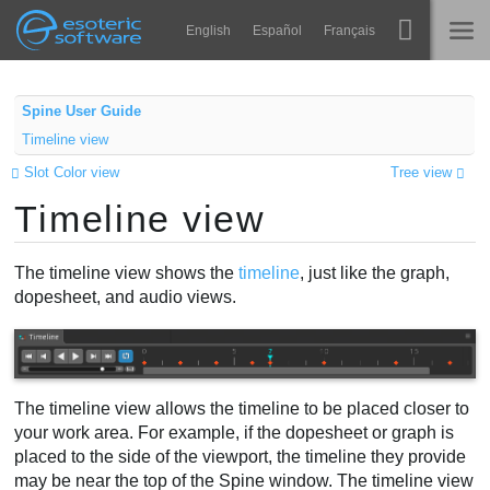
Navigation
Esoteric Software
English
Español
Français
Main Content
Spine
ГОЛОВНА
Spine User Guide
Timeline view
Функції
БЛОГ
Slot Color view
Tree view
Демонстрація
Timeline view
ФОРУМ
Середовища
Навчання
The timeline view shows the
timeline
, just like the graph,
ПІДТРИМКА
dopesheet, and audio views.
Запитання
Спробувати
Купити
The timeline view allows the timeline to be placed closer to
your work area. For example, if the dopesheet or graph is
placed to the side of the viewport, the timeline they provide
may be near the top of the Spine window. The timeline view