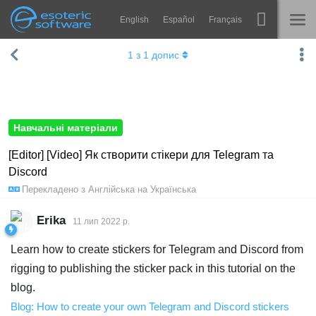
English
Español
Français
Навігація
Esoteric Software
1
з
1
допис
Spine
ГОЛОВНА
Функції
БЛОГ
Демонстрація
Навчальні матеріали
ФОРУМ
Середовища
[Editor] [Video] Як створити стікери для Telegram та
Discord
Навчання
ПІДТРИМКА
Перекладено з
Англійська
на
Українська
Запитання
Erika
11 лип 2022 р.
Спробувати
Learn how to create stickers for Telegram and Discord from
Купити
rigging to publishing the sticker pack in this tutorial on the
blog.
Blog: How to create your own Telegram and Discord stickers