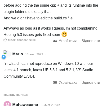
before adding the the spine cpp + and its runtime into the
plugin folder did exactly that.
And we didn't have to edit the build.cs file.
Anyways as long as it works I guess. Im not complaining.
Hoping 5.3 issues gets fixed soon
Misaki
вподобали це
.
Українська
Відповісти
Mario
13 жовт 2023 р.
I'm afraid I can not reproduce on Windows 10 with our
latest 4.1 branch, latest UE 5.3.1 and 5.2.1, VS Studio
Community 17.4.4.
Українська
Відповісти
МІСЯЦЬ
ПІЗНІШЕ
Mohawesome
M
13 лист 2023 р.