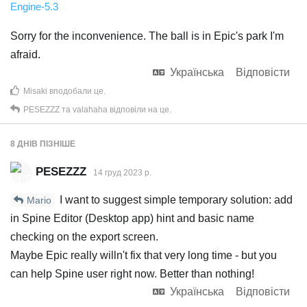
Engine-5.3
Sorry for the inconvenience. The ball is in Epic's park I'm
afraid.
Українська
Відповісти
Misaki
вподобали це
.
PESEZZZ
та
valahaha
відповіли на це.
8 ДНІВ
ПІЗНІШЕ
PESEZZZ
14 груд 2023 р.
I want to suggest simple temporary solution: add
Mario
in Spine Editor (Desktop app) hint and basic name
checking on the export screen.
Maybe Epic really willn't fix that very long time - but you
can help Spine user right now. Better than nothing!
Українська
Відповісти