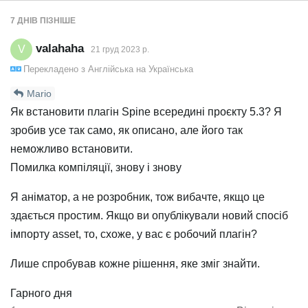
7 ДНІВ
ПІЗНІШЕ
valahaha
V
21 груд 2023 р.
Перекладено з
Англійська
на
Українська
Mario
Як встановити плагін Spine всередині проєкту 5.3? Я
зробив усе так само, як описано, але його так
неможливо встановити.
Помилка компіляції, знову і знову
Я аніматор, а не розробник, тож вибачте, якщо це
здається простим. Якщо ви опублікували новий спосіб
імпорту asset, то, схоже, у вас є робочий плагін?
Лише спробував кожне рішення, яке зміг знайти.
Гарного дня