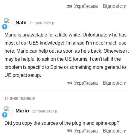
Українська
Відповісти
Nate
11 трав 2023 р.
Mario is unavailable for a little while. Unfortunately he has
most of our UE5 knowledge! I'm afraid I'm not of much use
here. Mario can help out as soon as he's back. Otherwise it
may be helpful to ask on the UE forums. I can't tell if the
problem is specific to Spine or something more general to
UE project setup.
Українська
Відповісти
10 ДНІВ
ПІЗНІШЕ
Mario
22 трав 2023 р.
Did you copy the sources of the plugin and spine-cpp?
Українська
Відповісти