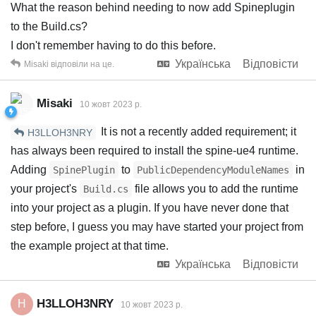
What the reason behind needing to now add Spineplugin
to the Build.cs?
I don't remember having to do this before.
Українська
Відповісти
Misaki
відповіли на це.
Misaki
10 жовт 2023 р.
It is not a recently added requirement; it
H3LLOH3NRY
has always been required to install the spine-ue4 runtime.
Adding
to
in
SpinePlugin
PublicDependencyModuleNames
your project's
file allows you to add the runtime
Build.cs
into your project as a plugin. If you have never done that
step before, I guess you may have started your project from
the example project at that time.
Українська
Відповісти
H3LLOH3NRY
H
10 жовт 2023 р.