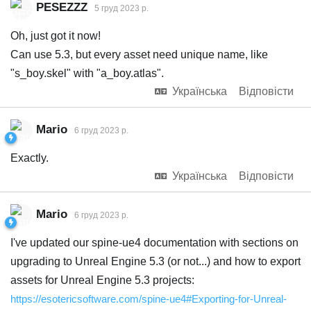
PESEZZZ
5 груд 2023 р.
Oh, just got it now!
Can use 5.3, but every asset need unique name, like
"s_boy.skel" with "a_boy.atlas".
Українська
Відповісти
Mario
6 груд 2023 р.
Exactly.
Українська
Відповісти
Mario
6 груд 2023 р.
I've updated our spine-ue4 documentation with sections on
upgrading to Unreal Engine 5.3 (or not...) and how to export
assets for Unreal Engine 5.3 projects:
https://esotericsoftware.com/spine-ue4#Exporting-for-Unreal-