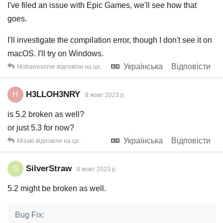
I've filed an issue with Epic Games, we'll see how that
goes.
I'll investigate the compilation error, though I don't see it on
macOS. I'll try on Windows.
Українська
Відповісти
Mohawesome
відповіли на це.
H3LLOH3NRY
H
8 жовт 2023 р.
is 5.2 broken as well?
or just 5.3 for now?
Українська
Відповісти
Misaki
відповіли на це.
SilverStraw
S
8 жовт 2023 р.
5.2 might be broken as well.
Bug Fix: