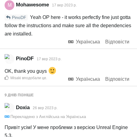
Mohawesome
M
17 вер 2023 р.
Yeah OP here - it works perfectly fine just gotta
PinoDF
follow the instructions and make sure all the dependencies
are installed.
Українська
Відповісти
PinoDF
17 вер 2023 р.
OK, thank you guys
Misaki
вподобали це
.
Українська
Відповісти
9 ДНІВ
ПІЗНІШЕ
Doxia
26 вер 2023 р.
Перекладено з
Англійська
на
Українська
Привіт усім! У мене проблеми з версією Unreal Engine
5.3.