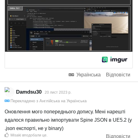
Українська
Відповісти
Damdsu30
20 лист 2023 р.
Перекладено з
Англійська
на
Українська
Оновлення мого попереднього допису. Мені нарешті
вдалося правильно імпортувати Spine JSON в UE5.2 (у
.json експорті, не у binary)
Misaki
вподобали це
.
Відповісти