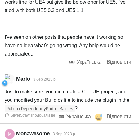
works fine for UE4 but give the below error for UE5. I've
tried with both UE5.0.3 and UE5.1.1.
I've seen on other posts that people have it working so I
have no idea what's going wrong. Any help would be
appreciated...
Українська
Відповісти
Mario
3 бер 2023 р.
Just to make sure: you did create a C++ UE project, and
you modified your Build.cs file to include the plugin in the
?
PublicDependencyModuleNames
SilverStraw
вподобали це
.
Українська
Відповісти
Mohawesome
M
3 бер 2023 р.