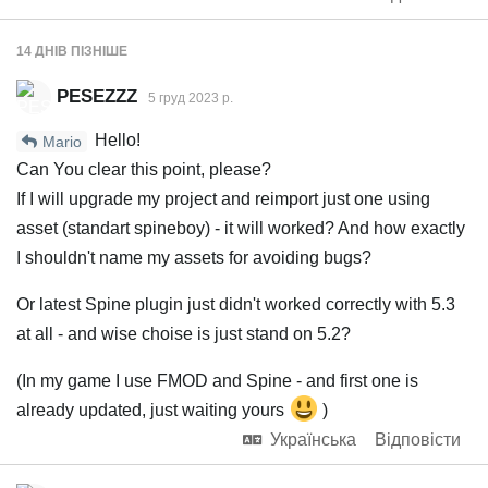
14 ДНІВ
ПІЗНІШЕ
PESEZZZ
5 груд 2023 р.
Hello!
Mario
Can You clear this point, please?
If I will upgrade my project and reimport just one using
asset (standart spineboy) - it will worked? And how exactly
I shouldn't name my assets for avoiding bugs?
Or latest Spine plugin just didn't worked correctly with 5.3
at all - and wise choise is just stand on 5.2?
(In my game I use FMOD and Spine - and first one is
already updated, just waiting yours
)
Українська
Відповісти