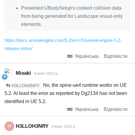
Prevented UBodySetup's cooked collision data
from being generated for Landscape visual-only
elements.
https://docs.unrealengine.com/5.2/en-US/unreal-engine-5.2-
release-notes/
Українська
Відповісти
Misaki
9 жовт 2023 р.
No, the spine-ue4 runtime works on UE
H3LLOH3NRY
5.2. At least the error as reported by Dg2134 has not been
identified in UE 5.2.
Українська
Відповісти
H3LLOH3NRY
H
9 жовт 2023 р.