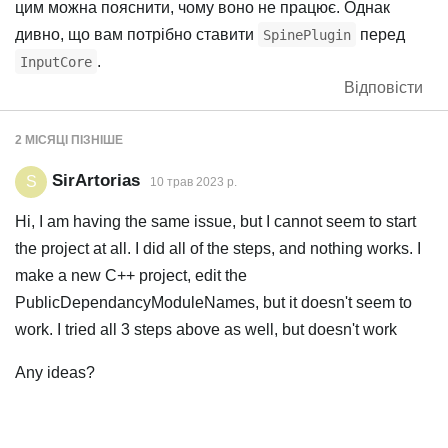
цим можна пояснити, чому воно не працює. Однак
дивно, що вам потрібно ставити
перед
SpinePlugin
.
InputCore
Відповісти
2 МІСЯЦІ
ПІЗНІШЕ
SirArtorias
S
10 трав 2023 р.
Hi, I am having the same issue, but I cannot seem to start
the project at all. I did all of the steps, and nothing works. I
make a new C++ project, edit the
PublicDependancyModuleNames, but it doesn't seem to
work. I tried all 3 steps above as well, but doesn't work
Any ideas?