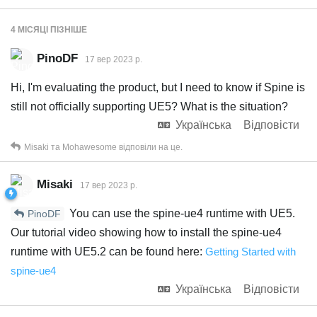
4 МІСЯЦІ
ПІЗНІШЕ
PinoDF
17 вер 2023 р.
Hi, I'm evaluating the product, but I need to know if Spine is
still not officially supporting UE5? What is the situation?
Українська
Відповісти
Misaki
та
Mohawesome
відповіли на це.
Misaki
17 вер 2023 р.
You can use the spine-ue4 runtime with UE5.
PinoDF
Our tutorial video showing how to install the spine-ue4
runtime with UE5.2 can be found here:
Getting Started with
spine-ue4
Українська
Відповісти