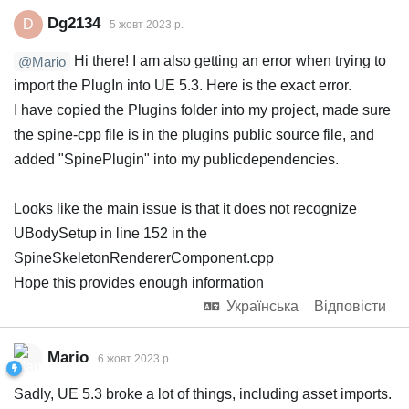
Dg2134
D
5 жовт 2023 р.
Hi there! I am also getting an error when trying to
@Mario
import the PlugIn into UE 5.3. Here is the exact error.
I have copied the Plugins folder into my project, made sure
the spine-cpp file is in the plugins public source file, and
added "SpinePlugin" into my publicdependencies.
Looks like the main issue is that it does not recognize
UBodySetup in line 152 in the
SpineSkeletonRendererComponent.cpp
Hope this provides enough information
Українська
Відповісти
Mario
6 жовт 2023 р.
Sadly, UE 5.3 broke a lot of things, including asset imports.