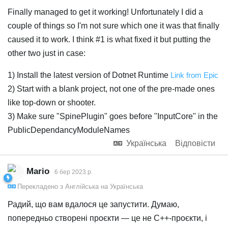
Finally managed to get it working! Unfortunately I did a
couple of things so I'm not sure which one it was that finally
caused it to work. I think #1 is what fixed it but putting the
other two just in case:
1) Install the latest version of Dotnet Runtime
Link from Epic
2) Start with a blank project, not one of the pre-made ones
like top-down or shooter.
3) Make sure "SpinePlugin" goes before "InputCore" in the
PublicDependancyModuleNames
Українська
Відповісти
Mario
6 бер 2023 р.
Перекладено з
Англійська
на
Українська
Радий, що вам вдалося це запустити. Думаю,
попередньо створені проєкти — це не C++-проєкти, і