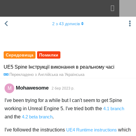
Навігація
Esoteric Software
2
з
43
дописів
Spine
ГОЛОВНА
Функції
БЛОГ
Демонстрація
Середовища
Помилки
ФОРУМ
Середовища
UE5 Spine Інструкції виконання в реальному часі
Перекладено з
Англійська
на
Українська
Навчання
ПІДТРИМКА
Запитання
Mohawesome
M
2 бер 2023 р.
Спробувати
I've been trying for a while but I can't seem to get Spine
working in Unreal Engine 5. I've tried both the
4.1 branch
Купити
and the
4.2 beta branch
.
I've followed the instructions
UE4 Runtime instructions
which