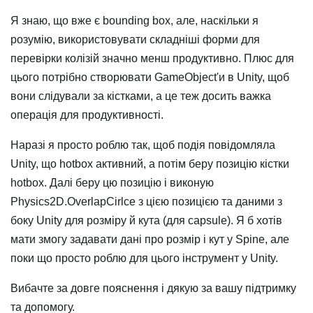
Я знаю, що вже є bounding box, але, наскільки я
розумію, використовувати складніші форми для
перевірки колізій значно менш продуктивно. Плюс для
цього потрібно створювати GameObject'и в Unity, щоб
вони слідували за кістками, а це теж досить важка
операція для продуктивності.
Наразі я просто роблю так, щоб подія повідомляла
Unity, що hotbox активний, а потім беру позицію кістки
hotbox. Далі беру цю позицію і виконую
Physics2D.OverlapCirlce з цією позицією та даними з
боку Unity для розміру й кута (для capsule). Я б хотів
мати змогу задавати дані про розмір і кут у Spine, але
поки що просто роблю для цього інструмент у Unity.
Вибачте за довге пояснення і дякую за вашу підтримку
та допомогу.