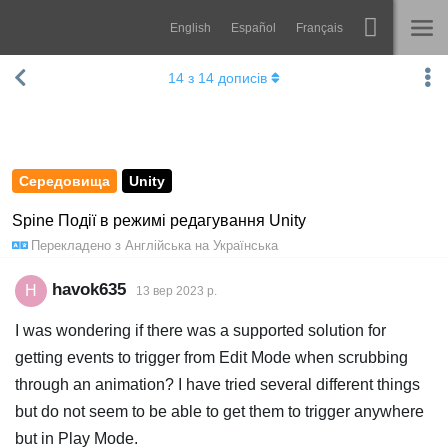
English
Español
Français
Навігація
Esoteric Software
14
з
14
дописів
Spine
ГОЛОВНА
Функції
БЛОГ
Демонстрація
Середовища
Unity
ФОРУМ
Середовища
Spine Події в режимі редагування Unity
Перекладено з
Англійська
на
Українська
Навчання
ПІДТРИМКА
Запитання
havok635
H
13 вер 2023 р.
Спробувати
I was wondering if there was a supported solution for
getting events to trigger from Edit Mode when scrubbing
Купити
through an animation? I have tried several different things
but do not seem to be able to get them to trigger anywhere
but in Play Mode.