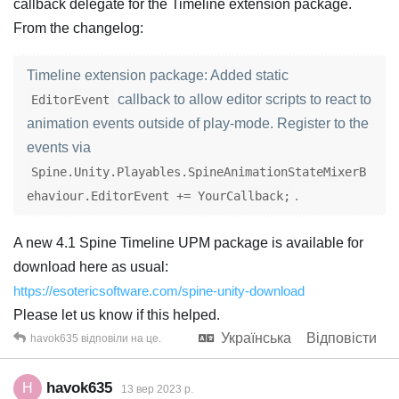
callback delegate for the Timeline extension package.
From the changelog:
Timeline extension package: Added static
callback to allow editor scripts to react to
EditorEvent
animation events outside of play-mode. Register to the
events via
Spine.Unity.Playables.SpineAnimationStateMixerB
.
ehaviour.EditorEvent += YourCallback;
A new 4.1 Spine Timeline UPM package is available for
download here as usual:
https://esotericsoftware.com/spine-unity-download
Please let us know if this helped.
Українська
Відповісти
havok635
відповіли на це.
havok635
H
13 вер 2023 р.