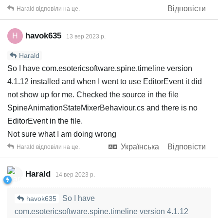
Відповісти
Harald
відповіли на це.
havok635
H
13 вер 2023 р.
Harald
So I have com.esotericsoftware.spine.timeline version
4.1.12 installed and when I went to use EditorEvent it did
not show up for me. Checked the source in the file
SpineAnimationStateMixerBehaviour.cs and there is no
EditorEvent in the file.
Not sure what I am doing wrong
Українська
Відповісти
Harald
відповіли на це.
Harald
14 вер 2023 р.
So I have
havok635
com.esotericsoftware.spine.timeline version 4.1.12