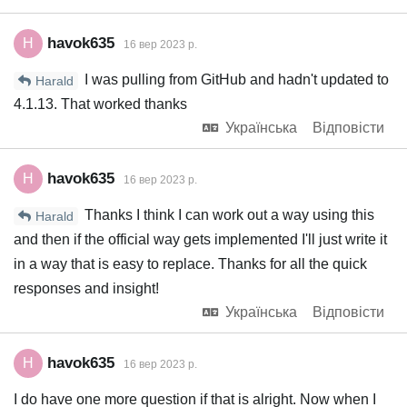
havok635
H
16 вер 2023 р.
I was pulling from GitHub and hadn't updated to
Harald
4.1.13. That worked thanks
Українська
Відповісти
havok635
H
16 вер 2023 р.
Thanks I think I can work out a way using this
Harald
and then if the official way gets implemented I'll just write it
in a way that is easy to replace. Thanks for all the quick
responses and insight!
Українська
Відповісти
havok635
H
16 вер 2023 р.
I do have one more question if that is alright. Now when I