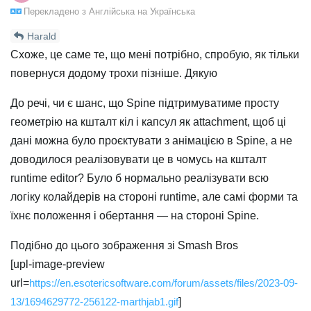
Перекладено з
Англійська
на
Українська
Harald
Схоже, це саме те, що мені потрібно, спробую, як тільки
повернуся додому трохи пізніше. Дякую
До речі, чи є шанс, що Spine підтримуватиме просту
геометрію на кшталт кіл і капсул як attachment, щоб ці
дані можна було проєктувати з анімацією в Spine, а не
доводилося реалізовувати це в чомусь на кшталт
runtime editor? Було б нормально реалізувати всю
логіку колайдерів на стороні runtime, але самі форми та
їхнє положення і обертання — на стороні Spine.
Подібно до цього зображення зі Smash Bros
[upl-image-preview
url=
https://en.esotericsoftware.com/forum/assets/files/2023-09-
13/1694629772-256122-marthjab1.gif
]