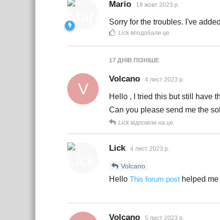
Mario
18 жовт 2023 р.
Sorry for the troubles. I've adde
Lick
вподобали це
.
17 ДНІВ
ПІЗНІШЕ
Volcano
4 лист 2023 р.
V
Hello , I tried this but still have
Can you please send me the sol
Lick
відповіли на це.
Lick
4 лист 2023 р.
Volcano
Hello
This forum post
helped me 
Volcano
5 лист 2023 р.