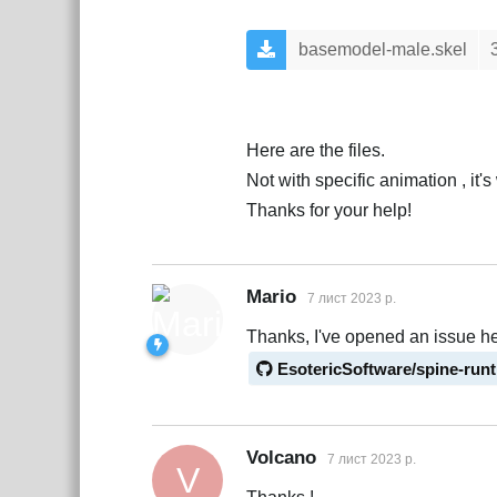
basemodel-male.skel
Here are the files.
Not with specific animation , it'
Thanks for your help!
Mario
7 лист 2023 р.
Thanks, I've opened an issue he
EsotericSoftware/spine-run
Volcano
7 лист 2023 р.
V