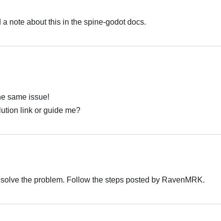
d a note about this in the spine-godot docs.
Українська
 the same issue!
ution link or guide me?
Українська
solve the problem. Follow the steps posted by RavenMRK.
Українська