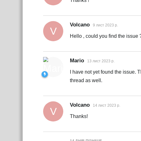
Thanks !
Volcano
9 лист 2023 р.
V
Hello , could you find the issue 
Mario
13 лист 2023 р.
I have not yet found the issue. T
thread as well.
Volcano
14 лист 2023 р.
V
Thanks!