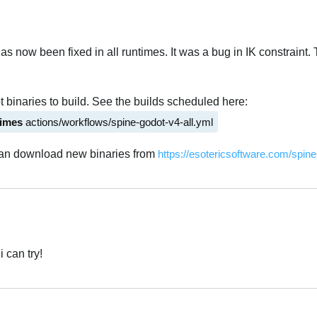
 has now been fixed in all runtimes. It was a bug in IK constraint.
t binaries to build. See the builds scheduled here:
times
actions/workflows/spine-godot-v4-all.yml
can download new binaries from
https://esotericsoftware.com/spin
Українська
i can try!
Українська