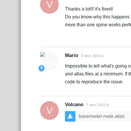
V
Thanks a lot!!! it's fixed!
Do you know why this happens ?
more than one spine works perfec
Mario
6 лист 2023 р.
Impossible to tell what's going 
and atlas files at a minimum. If
code to reproduce the issue.
Volcano
7 лист 2023 р.
V
basemodel-male.atlas