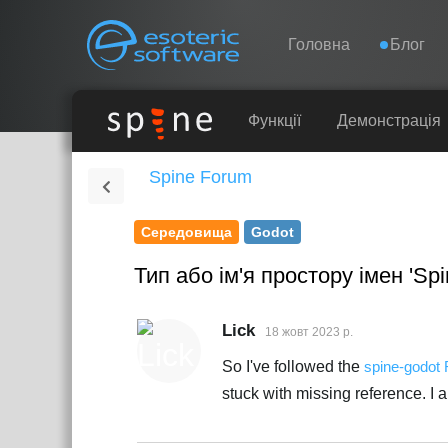
Навігація
Esoteric Software
Головна
Блог
ГОЛОВНА
Функції
Демонстрація
Spine Forum
БЛОГ
Середовища
Godot
ФОРУМ
Тип або ім'я простору імен 'Sp
ПІДТРИМКА
Lick
18 жовт 2023 р.
So I've followed the
spine-godot
stuck with missing reference. I 