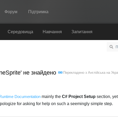
Форум
Підтримка
Spine
Середовища
Навчання
Запитання
Функції
Демонстрація
Середовища
ineSprite' не знайдено
Перекладено з
Англійська
на
Укра
Навчання
Запитання
Спробувати
 Runtime Documentation
mainly the
C# Project Setup
section, yet 
apologize for asking for help on such a seemingly simple step.
Купити
Українська