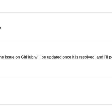
Українська
?
Українська
he issue on GitHub will be updated once it is resolved, and I'll po
Українська
Українська