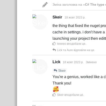
Зміна заголовка на «
C# The type 
Skeir
18 жовт 2023 р.
the thing that fixed the nuget p
cache in settings. i don't have a
launching your project then editt
leeeeo
вподобали це
.
Lick
та
Aure
відповіли на це.
Lick
18 жовт 2023 р.
Змінено
Skeir
You're a genius, worked like a 
Thank you!
Skeir
вподобали це
.