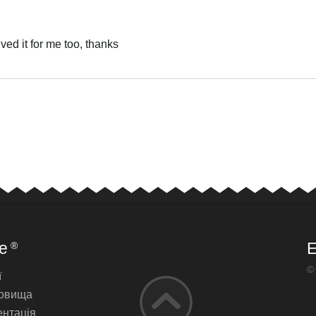
ed it for me too, thanks
Українська
e
E
®
©
ї
овища
нтація