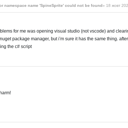
or namespace name 'SpineSprite' could not be found
»
18 жовт 202
roblems for me was opening visual studio (not vscode) and clear
 nuget package manager, but i'm sure it has the same thing. after 
ing the c# script
Українська
2
charm!
Українська