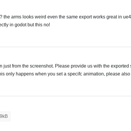
 the arms looks weird even the same export works great in ue4
tly in godot but this no!
Українська
on just from the screenshot. Please provide us with the exported
 this only happens when you set a specifc animation, please also
Українська
9kB