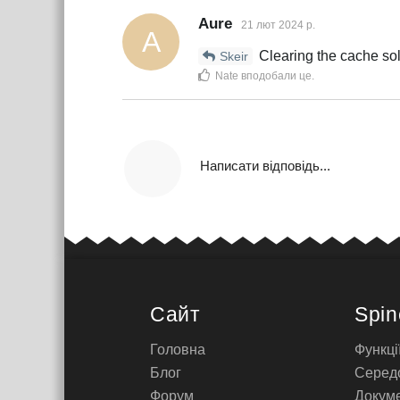
Aure
21 лют 2024 р.
A
Clearing the cache solv
Skeir
Nate
вподобали це
.
Написати відповідь...
Сайт
Spin
Головна
Функці
Блог
Серед
Форум
Докуме