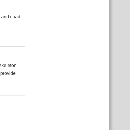
 and i had
Відповісти
 skeleton
 provide
Відповісти