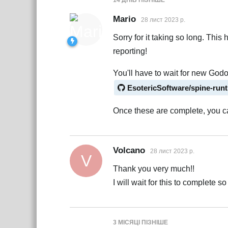
14 ДНІВ
ПІЗНІШЕ
Mario
28 лист 2023 р.
Sorry for it taking so long. This
reporting!
You'll have to wait for new Godo
EsotericSoftware/spine-run
Once these are complete, you 
Volcano
28 лист 2023 р.
V
Thank you very much!!
I will wait for this to complete so 
3 МІСЯЦІ
ПІЗНІШЕ