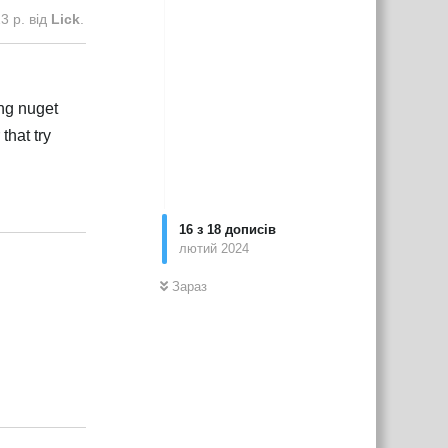
3 р.
від
Lick
.
ing nuget
that try
Відповісти
16
з
18
дописів
лютий 2024
Зараз
Відповісти