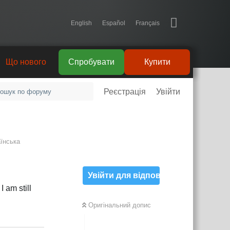
English
Español
Français
Що нового
Спробувати
Купити
Реєстрація
Увійти
їнська
Увійти для відповіді
I am still
Оригінальний допис
Відповісти