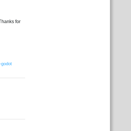
 Thanks for
e-godot
Відповісти
Відповісти