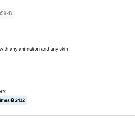
358kB
s with any animation and any skin !
Українська
re:
times
2412
Українська