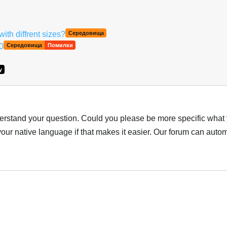
th diffrent sizes?
Середовища
0
Середовища
Помилки
y
understand your question. Could you please be more specific what
our native language if that makes it easier. Our forum can autom
Українська