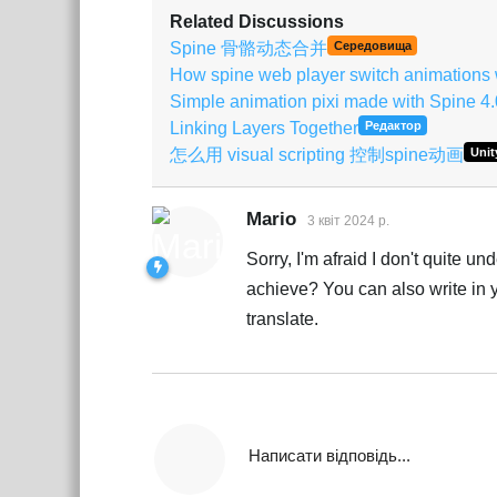
Related Discussions
Spine 骨骼动态合并
Середовища
How spine web player switch animations wi
Simple animation pixi made with Spine 4.
Linking Layers Together
Редактор
怎么用 visual scripting 控制spine动画
Unit
Mario
3 квiт 2024 р.
Sorry, I'm afraid I don't quite 
achieve? You can also write in y
translate.
Написати відповідь...