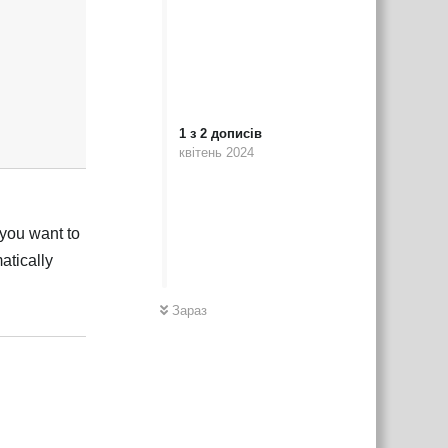
1
з
2
дописів
квітень 2024
 you want to
atically
Зараз
Відповісти