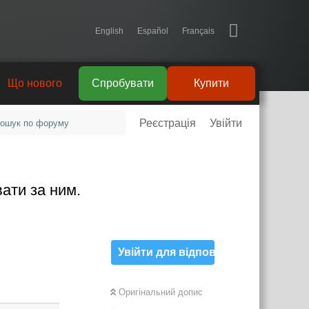
English
Español
Français
Що нового
Спробувати
Купити
Реєстрація
Увійти
вати за ним.
Увійти для відповіді
Відповісти
Оригінальний допис