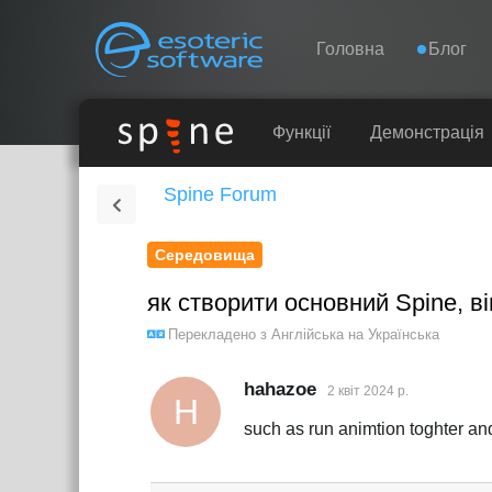
Навігація
Esoteric Software
Головна
Блог
ГОЛОВНА
Функції
Демонстрація
Spine Forum
БЛОГ
Середовища
ФОРУМ
як створити основний Spine, ві
ПІДТРИМКА
Перекладено з
Англійська
на
Українська
hahazoe
2 квiт 2024 р.
H
such as run animtion toghter an