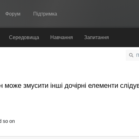
Форум
Підтримка
Spine
Середовища
Навчання
Запитання
Функції
Демонстрація
Середовища
н може змусити інші дочірні елементи сліду
Навчання
Запитання
Спробувати
d so on
Купити
Українська