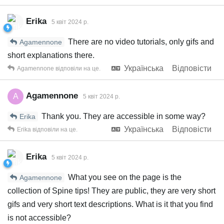
Erika
5 квiт 2024 р.
There are no video tutorials, only gifs and
Agamennone
short explanations there.
Українська
Відповісти
Agamennone
відповіли на це.
Agamennone
A
5 квiт 2024 р.
Thank you. They are accessible in some way?
Erika
Українська
Відповісти
Erika
відповіли на це.
Erika
5 квiт 2024 р.
What you see on the page is the
Agamennone
collection of Spine tips! They are public, they are very short
gifs and very short text descriptions. What is it that you find
is not accessible?