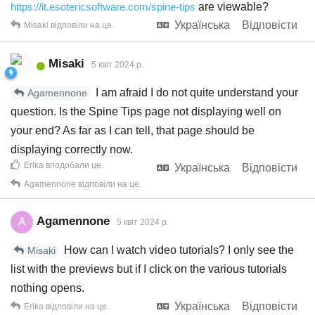
https://it.esotericsoftware.com/spine-tips
are viewable?
Українська
Відповісти
Misaki
відповіли на це.
Misaki
5 квiт 2024 р.
I am afraid I do not quite understand your
Agamennone
question. Is the Spine Tips page not displaying well on
your end? As far as I can tell, that page should be
displaying correctly now.
Erika
вподобали це
.
Українська
Відповісти
Agamennone
відповіли на це.
Agamennone
A
5 квiт 2024 р.
How can I watch video tutorials? I only see the
Misaki
list with the previews but if I click on the various tutorials
nothing opens.
Українська
Відповісти
Erika
відповіли на це.