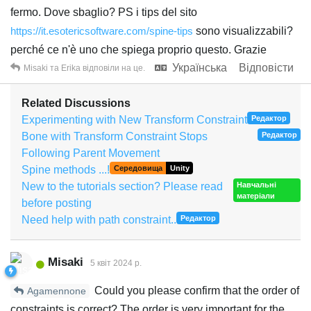
fermo. Dove sbaglio? PS i tips del sito
https://it.esotericsoftware.com/spine-tips
sono visualizzabili?
perché ce n'è uno che spiega proprio questo. Grazie
Українська
Відповісти
Misaki
та
Erika
відповіли на це.
Related Discussions
Experimenting with New Transform Constraint
Редактор
Bone with Transform Constraint Stops
Редактор
Following Parent Movement
Spine methods ...!
Середовища
Unity
New to the tutorials section? Please read
Навчальні
матеріали
before posting
Need help with path constraint..
Редактор
Misaki
5 квiт 2024 р.
Could you please confirm that the order of
Agamennone
constraints is correct? The order is very important for the