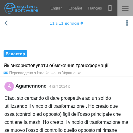
English
Español
Français
Навігація
Esoteric Software
11
з
11
дописів
Spine
ГОЛОВНА
Функції
БЛОГ
Демонстрація
Редактор
ФОРУМ
Середовища
Як використовувати обмеження трансформації
Перекладено з
Італійська
на
Українська
Навчання
ПІДТРИМКА
Запитання
Agamennone
A
4 квiт 2024 р.
Спробувати
Ciao, sto cercando di dare prospettiva ad un solido
utilizzando il vincolo di trasformazione . Ho creato due
Купити
ossa (controllo ed opposto) figli dell'osso principale che
contiene la mash. Ho creato il vincolo di trasformazione ma
se muovo l'osso di controllo quello opposto mi rimane