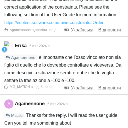
correct application of the constraints. Please see the
following section of the User Guide for more information:
https://esotericsoftware.com/spine-constraints#Order
Українська
Відповісти
Agamennone
відповіли на це.
Erika
5 квiт 2024 р.
è importante che l'osso vincolato non sia
Agamennone
figlio di quello che lo dovrebbe controllare e viceversa. Da
come descrivi la situazione sembrerebbe che tu voglia
settare la traslazione a -100 e -100.
MG_MATION
вподобали це
.
Українська
Відповісти
Agamennone
A
5 квiт 2024 р.
Thanks for the reply. I will read the user guide.
Misaki
Can you tell me something about