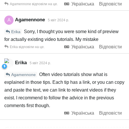
Українська
Відповісти
Agamennone
відповіли на це.
Agamennone
A
5 квiт 2024 р.
Sorry, I thought you were some kind of preview
Erika
for actually existing video tutorials. My mistake
Українська
Відповісти
Erika
відповіли на це.
Erika
5 квiт 2024 р.
Often video tutorials show what is
Agamennone
explained in those tips. Each tip has a link, or you can copy
and paste the text, we can link to relevant videos if they
exist. I recommend to follow the advice in the previous
comments first though.
Українська
Відповісти