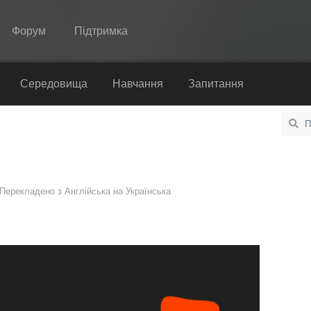
Форум
Підтримка
Spine
Середовища
Навчання
Запитання
Функції
Демонстрація
Середовища
Перекладено з
Англійська
на
Українська
Навчання
Запитання
Спробувати
Купити