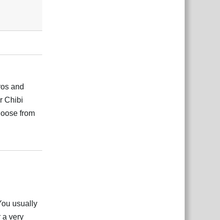
ros and
r Chibi
hoose from
Відповісти
You usually
 a very