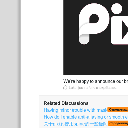
We're happy to announce our 
Luke
,
joo
та
furic
вподобав це
.
Related Discussions
Having minor trouble with mask
Середовищ
How do I enable anti-aliasing or smooth 
关于pixi.js使用spine的一些疑问
Середовищ