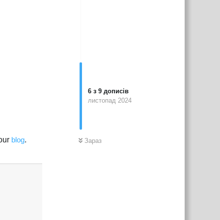
6
з
9
дописів
листопад 2024
 our
blog
.
Зараз
Відповісти