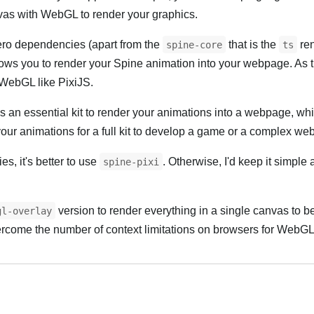
vas with WebGL to render your graphics.
zero dependencies (apart from the
that is the
ren
spine-core
ts
llows you to render your Spine animation into your webpage. As
 WebGL like PixiJS.
s an essential kit to render your animations into a webpage, wh
your animations for a full kit to develop a game or a complex we
ies, it's better to use
. Otherwise, I'd keep it simple
spine-pixi
version to render everything in a single canvas to b
gl-overlay
ercome the number of context limitations on browsers for WebGL
Українська