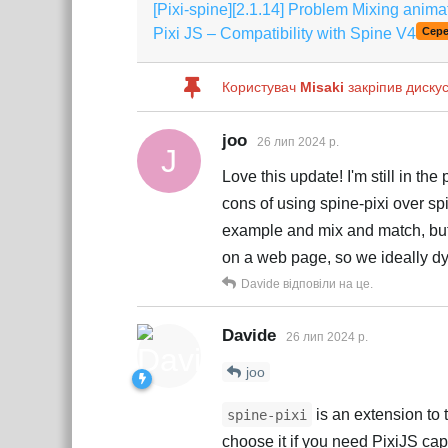
[Pixi-spine][2.1.14] Problem Mixing anima
Pixi JS – Compatibility with Spine V4
Сер
Користувач
Misaki
закріпив диску
joo
26 лип 2024 р.
J
Love this update! I'm still in t
cons of using spine-pixi over s
example and mix and match, but 
on a web page, so we ideally dyna
Davide
відповіли на це.
Davide
26 лип 2024 р.
joo
is an extension to 
spine-pixi
choose it if you need PixiJS cap