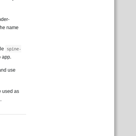
der-
 the name
ile
spine-
b app.
 and use
e used as
.
Відповісти