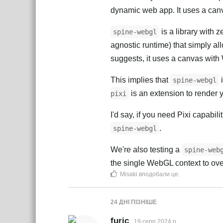
dynamic web app. It uses a can
is a library with 
spine-webgl
agnostic runtime) that simply a
suggests, it uses a canvas with
This implies that
i
spine-webgl
is an extension to render 
pixi
I'd say, if you need Pixi capabilit
.
spine-webgl
We're also testing a
spine-web
the single WebGL context to ov
Misaki
вподобали це
.
24 ДНІ
ПІЗНІШЕ
furic
19 серп 2024 р.