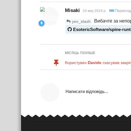
Misaki
Перекла
24 вер 2024 р.
Вибачте за непор
yev_stash
EsotericSoftware/spine-run
МІСЯЦЬ
ПІЗНІШЕ
Користувач
Davide
скасував закрі
Написати відповідь...