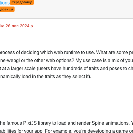
tions
Середовища
едовища
сію
26 лип 2024 р.
.
he process of deciding which web runtime to use. What are some p
pine-webgl or the other web options? My use case is a mix of you
at a larger scale (users have hundreds of traits and poses to c
mically load in the traits as they select it).
Українська
the famous PixiJS library to load and render Spine animations. 
abilities for your app. For example, you're developing a game or