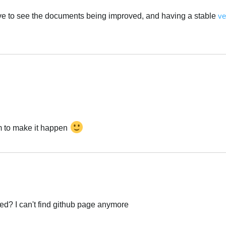
ove to see the documents being improved, and having a stable
ve
Українська
m to make it happen
Українська
d? I can't find github page anymore
Українська