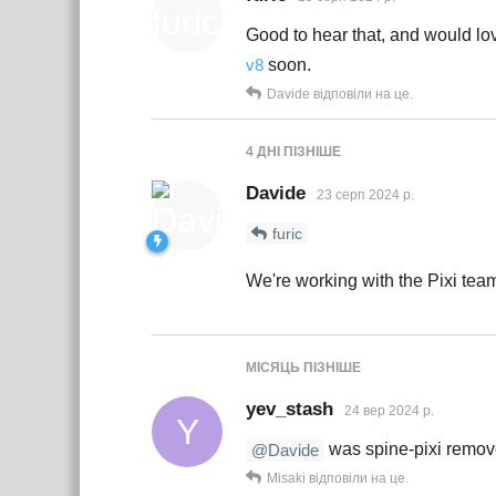
Good to hear that, and would l
v8
soon.
Davide
відповіли на це.
4 ДНІ
ПІЗНІШЕ
Davide
23 серп 2024 р.
furic
We're working with the Pixi tea
МІСЯЦЬ
ПІЗНІШЕ
yev_stash
24 вер 2024 р.
Y
was spine-pixi remove
@Davide
Misaki
відповіли на це.