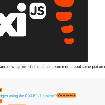
brand new
runtime! Learn more about spine-pixi on
spine-pixi
Українська
а
edges using the PIXIJS v7 runtime?
Середовища
а