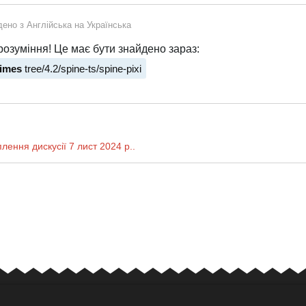
дено з
Англійська
на
Українська
озуміння! Це має бути знайдено зараз:
times
tree/4.2/spine-ts/spine-pixi
плення дискусії
7 лист 2024 р.
.