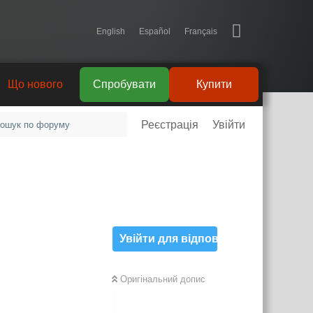
English
Español
Français
Що нового
Спробувати
Купити
Реєстрація
Увійти
Увійти для відповіді
Оригінальний допис