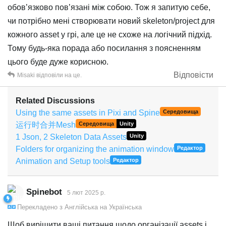
обов’язково пов’язані між собою. Тож я запитую себе,
чи потрібно мені створювати новий skeleton/project для
кожного asset у грі, але це не схоже на логічний підхід.
Тому будь-яка порада або посилання з поясненням
цього буде дуже корисною.
Відповісти
Misaki
відповіли на це.
Related Discussions
Using the same assets in Pixi and Spine
Середовища
运行时合并Mesh
Середовища
Unity
1 Json, 2 Skeleton Data Assets
Unity
Folders for organizing the animation window
Редактор
Animation and Setup tools
Редактор
Spinebot
5 лют 2025 р.
Перекладено з
Англійська
на
Українська
Щоб вирішити ваші питання щодо організації assets і