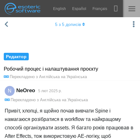
English
Español
Français
Навігація
Esoteric Software
5
з
5
дописів
Spine
ГОЛОВНА
Функції
БЛОГ
Демонстрація
Редактор
ФОРУМ
Середовища
Робочий процес і налаштування проєкту
Перекладено з
Англійська
на
Українська
Навчання
ПІДТРИМКА
Запитання
NeOreo
N
5 лют 2025 р.
Перекладено з
Англійська
на
Українська
Спробувати
Привіт, хлопці, я щойно почав вивчати Spine і
Купити
намагаюся розібратися в workflow та найкращому
способі організувати assets. Я багато років працював в
After Effects, тож використовую AE-логіку, щоб