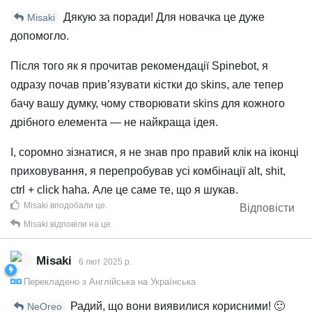
Дякую за поради! Для новачка це дуже
Misaki
допомогло.
Після того як я прочитав рекомендації Spinebot, я
одразу почав прив’язувати кістки до skins, але тепер
бачу вашу думку, чому створювати skins для кожного
дрібного елемента — не найкраща ідея.
І, соромно зізнатися, я не знав про правий клік на іконці
приховування, я перепробував усі комбінації alt, shit,
ctrl + click haha. Але це саме те, що я шукав.
Misaki
вподобали це
.
Відповісти
Misaki
відповіли на це.
Misaki
6 лют 2025 р.
Перекладено з
Англійська
на
Українська
Радий, що вони виявилися корисними! 🙂
NeOreo