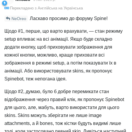
Перекладено з
Англійська
на
Українська
Ласкаво просимо до форуму Spine!
NeOreo
Щодо #1, перше, що варто врахувати, — стан режиму
setup впливає на всі анімації. Якщо буде складно
додати кнопку, щоб приховувати зображення для
кожної кнопки, можливо, краще приховати всі
зображення в режимі setup, а потім показувати їх в
анімації. Або використовувати skins, як пропонує
Spinebot, теж непогана ідея.
Щодо #2, думаю, було б добре перемикати стан
відображення через правий клік, як пропонує Spinebot
для цього, але, мабуть, варто використати для цього
skins. Skins можуть зберігати не лише image
attachments, а й bones, тож кістки будуть видимі лише
тоді, коли застосовано певний skin. Дивіться наступний