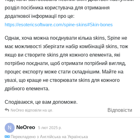
розділ посібника користувача для отримання
додаткової інформації про це:
https://esotericsoftware.com/spine-skins#Skin-bones
Однак, хоча можна поєднувати кілька skins, Spine не
має можливості зберігати набір комбінацій skins, тож
якщо ви створите skins для кожного елемента, які
потрібно поєднати, щоб отримати потрібний вигляд,
процес експорту може стати складнішим. Майте на
увазі, що краще не створювати skins для кожного
дрібного елемента.
Сподіваюся, це вам допоможе.
Відповісти
NeOreo
відповіли на це.
NeOreo
N
5 лют 2025 р.
Перекладено з
Англійська
на
Українська