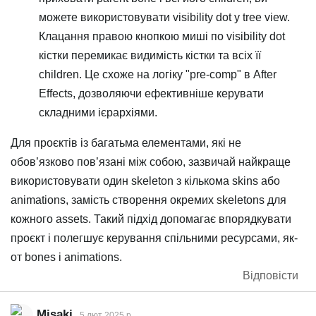
можете використовувати visibility dot у tree view.
Клацання правою кнопкою миші по visibility dot
кістки перемикає видимість кістки та всіх її
children. Це схоже на логіку "pre-comp" в After
Effects, дозволяючи ефективніше керувати
складними ієрархіями.
Для проєктів із багатьма елементами, які не
обов’язково пов’язані між собою, зазвичай найкраще
використовувати один skeleton з кількома skins або
animations, замість створення окремих skeletons для
кожного assets. Такий підхід допомагає впорядкувати
проєкт і полегшує керування спільними ресурсами, як-
от bones і animations.
Відповісти
Misaki
5 лют 2025 р.