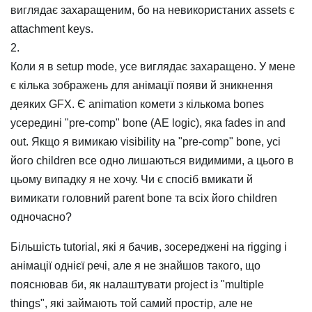
виглядає захаращеним, бо на невикористаних assets є
attachment keys.
2.
Коли я в setup mode, усе виглядає захаращено. У мене
є кілька зображень для анімації появи й зникнення
деяких GFX. Є animation комети з кількома bones
усередині "pre-comp" bone (AE logic), яка fades in and
out. Якщо я вимикаю visibility на "pre-comp" bone, усі
його children все одно лишаються видимими, а цього в
цьому випадку я не хочу. Чи є спосіб вмикати й
вимикати головний parent bone та всіх його children
одночасно?
Більшість tutorial, які я бачив, зосереджені на rigging і
анімації однієї речі, але я не знайшов такого, що
пояснював би, як налаштувати project із "multiple
things", які займають той самий простір, але не