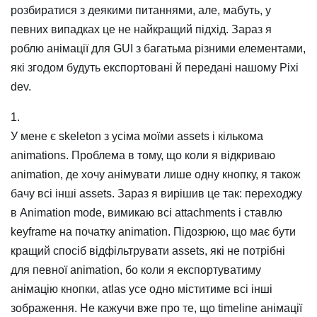
розбиратися з деякими питаннями, але, мабуть, у
певних випадках це не найкращий підхід. Зараз я
роблю анімації для GUI з багатьма різними елементами,
які згодом будуть експортовані й передані нашому Pixi
dev.
1.
У мене є skeleton з усіма моїми assets і кількома
animations. Проблема в тому, що коли я відкриваю
animation, де хочу анімувати лише одну кнопку, я також
бачу всі інші assets. Зараз я вирішив це так: переходжу
в Animation mode, вимикаю всі attachments і ставлю
keyframe на початку animation. Підозрюю, що має бути
кращий спосіб відфільтрувати assets, які не потрібні
для певної animation, бо коли я експортуватиму
анімацію кнопки, atlas усе одно міститиме всі інші
зображення. Не кажучи вже про те, що timeline анімації