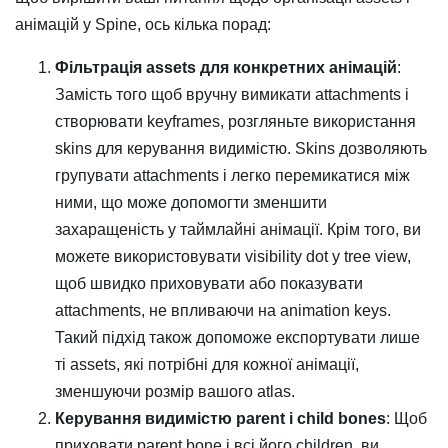
анімацій у Spine, ось кілька порад:
Фільтрація assets для конкретних анімацій
:
Замість того щоб вручну вимикати attachments і
створювати keyframes, розгляньте використання
skins для керування видимістю. Skins дозволяють
групувати attachments і легко перемикатися між
ними, що може допомогти зменшити
захаращеність у таймлайні анімації. Крім того, ви
можете використовувати visibility dot у tree view,
щоб швидко приховувати або показувати
attachments, не впливаючи на animation keys.
Такий підхід також допоможе експортувати лише
ті assets, які потрібні для кожної анімації,
зменшуючи розмір вашого atlas.
Керування видимістю parent і child bones
: Щоб
приховати parent bone і всі його children, ви