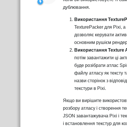
дублювання.
Використання TexturePa
TexturePacker для Pixi, 
дозволяє керувати актив
основним рушієм рендер
Використання Texture A
потім завантажити ці акт
буде розібрати атлас Spi
файлу атласу як тексту т
назви сторінок з відпов
текстури в Pixi.
Якщо ви вирішите використову
розбору атласу і створення т
JSON завантажувача Pixi і текс
і встановлення текстур для ко