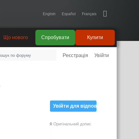
English
Español
Français
Що нового
Спробувати
Купити
Реєстрація
Увійти
а
Увійти для відповіді
Оригінальний допис