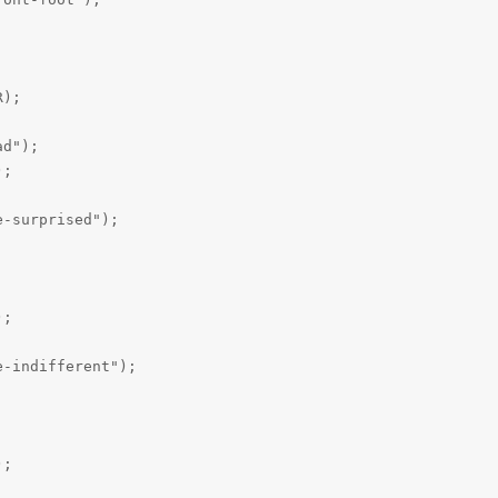
);

d");

;

-surprised");

;

-indifferent");

;
