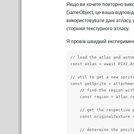
Якщо ви хочете повторно вико
GameObject, це ваша відповіда
використовувати дані атласу,
сторінки текстурного атласу.
Я провів швидкий експеримент
// load the atlas and autom
const atlas = await PIXI.A
// util to get a new sprite
const getSprite = attachmen
    // find the region with
    const region = atlas.r
    // get the respective p
    const originalTexture =
    // determine the posit