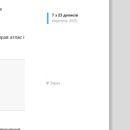
х
7
з
23
дописів
березень 2025
ирав атлас і
Відповісти
Зараз
 зменшення