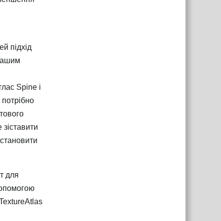
ей підхід
 вашим
лас Spine і
 потрібно
стового
е зіставити
встановити
т для
допомогою
TextureAtlas