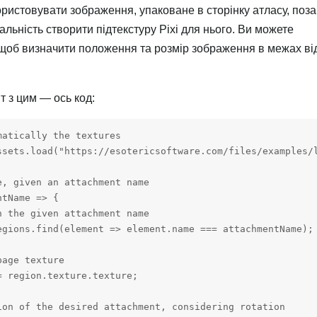
ристовувати зображення, упаковане в сторінку атласу, поза
льність створити підтекстуру Pixi для нього. Ви можете
 щоб визначити положення та розмір зображення в межах ві
 з цим — ось код:
atically the textures

ssets.load("https://esotericsoftware.com/files/examples/l
, given an attachment name

tName => {

 the given attachment name

egions.find(element => element.name === attachmentName);

age texture

 region.texture.texture;

ion of the desired attachment, considering rotation
