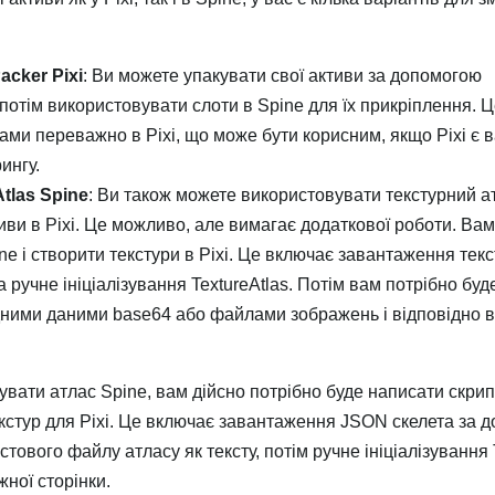
cker Pixi
: Ви можете упакувати свої активи за допомогою
а потім використовувати слоти в Spine для їх прикріплення. Ц
ами переважно в Pixi, що може бути корисним, якщо Pixi є
ингу.
tlas Spine
: Ви також можете використовувати текстурний ат
иви в Pixi. Це можливо, але вимагає додаткової роботи. Вам
ne і створити текстури в Pixi. Це включає завантаження тек
а ручне ініціалізування TextureAtlas. Потім вам потрібно буд
ідними даними base64 або файлами зображень і відповідно 
вати атлас Spine, вам дійсно потрібно буде написати скрип
екстур для Pixi. Це включає завантаження JSON скелета за 
тового файлу атласу як тексту, потім ручне ініціалізування 
жної сторінки.