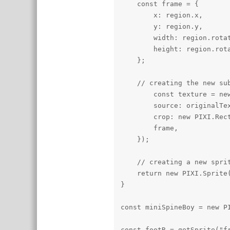
    const frame = {

        x: region.x,

        y: region.y,

        width: region.rota
        height: region.rot
    };

    // creating the new sub
        const texture = new
        source: originalTex
        crop: new PIXI.Rec
        frame,

    });

    // creating a new sprit
    return new PIXI.Sprite(
}

const miniSpineBoy = new PI
const footR = getSprite("fr