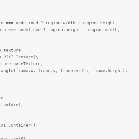
te === undefined ? region.width : region.height,

ate === undefined ? region.height : region.width,

 texture

 PIXI.Texture({

ture.baseTexture,

tangle(frame.x, frame.y, frame.width, frame.height),

e

texture);

XI.Container();

ont-foot");
