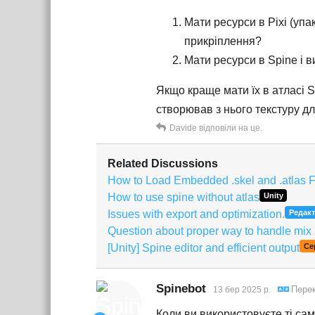
Мати ресурси в Pixi (упа
прикріплення?
Мати ресурси в Spine і в
Якщо краще мати їх в атласі S
створював з нього текстуру дл
Davide
відповіли на це.
Related Discussions
How to Load Embedded .skel and .atlas F
How to use spine without atlas
Unity
Issues with export and optimization.
Редак
Question about proper way to handle mix
[Unity] Spine editor and efficient output
Се
Spinebot
Пере
13 бер 2025 р.
Коли ви використовуєте ті самі