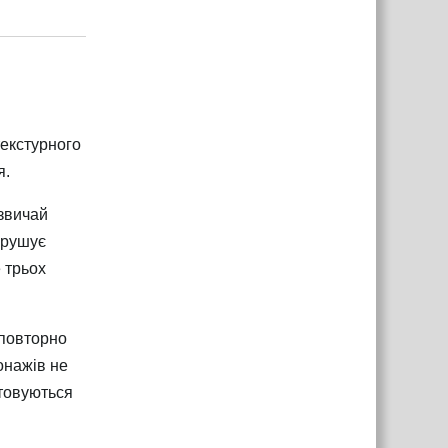
Відповісти
текстурного
я.
азвичай
порушує
 трьох
 повторно
онажів не
стовуються