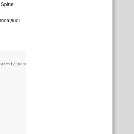
 Spine
дповідної
atest/spineboy/export/spineboy-pma.atlas");
