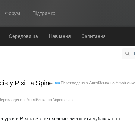
Форум
Підтримка
Spine
Середовища
Навчання
Запитання
Функції
Демонстрація
Середовища
в у Pixi та Spine
Перекладено з
Англійська
на
Українськ
Навчання
Запитання
Перекладено з
Англійська
на
Українська
Спробувати
есурси в Pixi та Spine і хочемо зменшити дублювання.
Купити