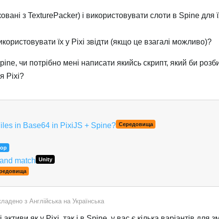
ковані з TexturePacker) і використовувати слоти в Spine для ї
икористовувати їх у Pixi звідти (якщо це взагалі можливо)?
pine, чи потрібно мені написати якийсь скрипт, який би розб
я Pixi?
iles in Base64 in PixiJS + Spine?
Середовища
тор
 and match
Unity
редовища
кладено з
Англійська
на
Українська
 активи як у Pixi, так і в Spine, у вас є кілька варіантів для