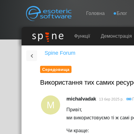
Навігація
Esoteric Software
Головна
Блог
ГОЛОВНА
Функції
Демонстрація
Spine Forum
БЛОГ
Середовища
ФОРУМ
Використання тих самих ресурсі
ПІДТРИМКА
michalvadak
13 бер 2025 р.
M
Привіт,
ми використовуємо ті ж самі р
Чи краще: