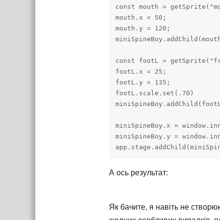
const mouth = getSprite("mo
mouth.x = 50;

mouth.y = 120;

miniSpineBoy.addChild(mouth
const footL = getSprite("fr
footL.x = 25;

footL.y = 135;

footL.scale.set(.70)

miniSpineBoy.addChild(footL
miniSpineBoy.x = window.inn
miniSpineBoy.y = window.inn
app.stage.addChild(miniSpi
А ось результат:
Як бачите, я навіть не створ