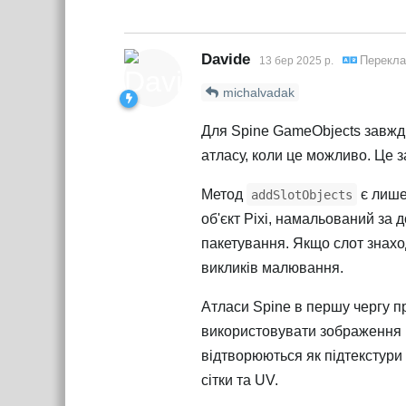
Davide
Перекла
13 бер 2025 р.
michalvadak
Для Spine GameObjects завжди
атласу, коли це можливо. Це 
Метод
є лише
addSlotObjects
об'єкт Pixi, намальований за
пакетування. Якщо слот знах
викликів малювання.
Атласи Spine в першу чергу п
використовувати зображення 
відтворюються як підтекстури 
сітки та UV.