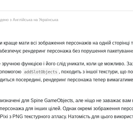
дено з
Англійська
на
Українська
 краще мати всі зображення персонажів на одній сторінці 
забезпечує рендеринг персонажа без порушення пакетуванн
 зручною функцією і його слід уникати, коли це можливо. З
 допомогою
, походить з іншої текстури, що 
addSlotObjects
одиться посередині, рендеринг персонажа тепер вимагатиме
ризначені для Spine GameObjects, але ніщо не заважає вам
персонажа для інших цілей. Однак окремі зображення перс
Pixi з PNG текстурного атласу. Натомість для цього викори