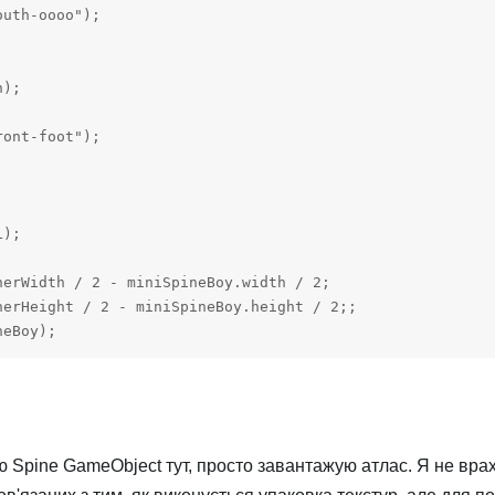
uth-oooo");

);

ont-foot");

);

erWidth / 2 - miniSpineBoy.width / 2;

erHeight / 2 - miniSpineBoy.height / 2;;

neBoy);
юю Spine GameObject тут, просто завантажую атлас. Я не вр