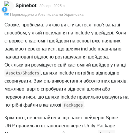
Spinebot
30 серп 2025 р.
Перекладено з
Англійська
на
Українська
Схоже, проблема, з якою ви стикаєтеся, пов’язана зі
способом, у який посилання на include у шейдері. Коли
створюєте кастомні шейдери на основі вже наявних,
важливо переконатися, що шляхи include правильно
налаштовані відносно розташування шейдера.
Оскільки ви розміщуєте свій кастомний шейдер у папці
, шляхи include потрібно відповідно
Assets/Shaders
скоригувати. Замість використання абсолютних шляхів,
можливо, варто спробувати відносні шляхи або
переконатися, що шляхи include правильно вказують на
потрібні файли в каталозі
.
Packages
Крім того, переконайтеся, що пакет шейдерів Spine
URP правильно встановлено через Unity Package