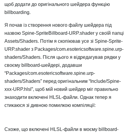
щоб додати до оригінального шейдера функцію
billboarding.
Я почав із створення нового файлу шейдера під
назвою Spine-SpriteBillboard-URP.shader у своїй папці
Assets/Shaders. Потім я скопіював усе зі Spine-Sprite-
URP.shader з Packages/com.esotericsoftware.spine.urp-
shaders/Shaders. Після цього я відредагував рядки у
своєму billboard-шейдері, додавши
“Packages/com.esotericsoftware.spine.urp-
shaders/Shaders” перед оригінальним “Include/Spine-
xxx-URP.hlsl”, щоб мій новий шейдер міг правильно
знаходити включені HLSL-файли. Однак тепер я
стикаюся зі дивною помилкою компіляції:
Схоже, що включені HLSL-файли в моєму billboard-