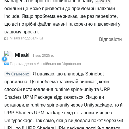
Manager, а не просто скопійовано в папку
,
Assets
оскільки це може призвести до проблем зі шляхами
include. Якщо проблема не зникає, ще раз перевірте,
що всі потрібні файли наявні та коректно підключені у
вашому проєкті.
Misaki
вподобали це
.
Відповісти
Misaki
1 вер 2025 р.
Перекладено з
Англійська
на
Українська
Я вважаю, що відповідь Spinebot
Craneonz
правильна. Ця проблема зазвичай виникає, коли
способи встановлення runtime spine-unity та URP
Shaders UPM Package відрізняються. Якщо ви
встановили runtime spine-unity через Unitypackage, то й
URP Shaders UPM package слід встановити через
Unitypackage. Так само, якщо ви додали пакет через Git
URL, то й URP Shaders UPM package потрібно додати