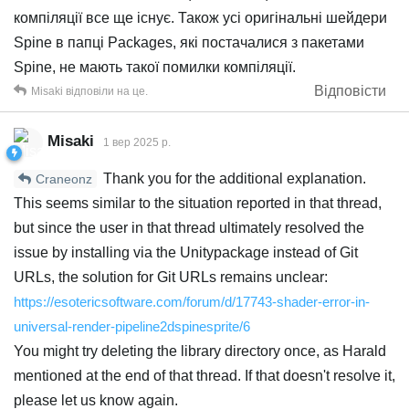
компіляції все ще існує. Також усі оригінальні шейдери
Spine в папці Packages, які постачалися з пакетами
Spine, не мають такої помилки компіляції.
Відповісти
Misaki
відповіли на це.
Misaki
1 вер 2025 р.
Thank you for the additional explanation.
Craneonz
This seems similar to the situation reported in that thread,
but since the user in that thread ultimately resolved the
issue by installing via the Unitypackage instead of Git
URLs, the solution for Git URLs remains unclear:
https://esotericsoftware.com/forum/d/17743-shader-error-in-
universal-render-pipeline2dspinesprite/6
You might try deleting the library directory once, as Harald
mentioned at the end of that thread. If that doesn't resolve it,
please let us know again.