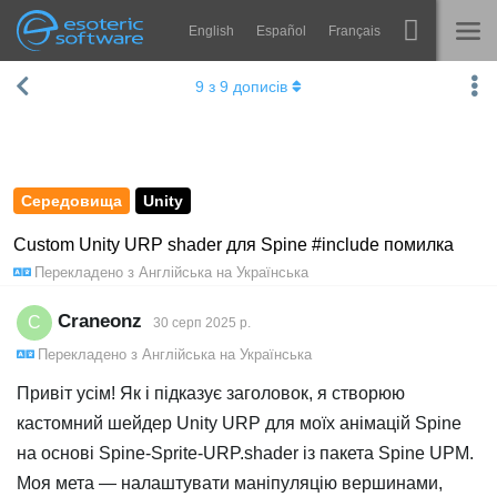
English
Español
Français
Навігація
Esoteric Software
9
з
9
дописів
Spine
ГОЛОВНА
Функції
БЛОГ
Демонстрація
Середовища
Unity
ФОРУМ
Середовища
Custom Unity URP shader для Spine #include помилка
Перекладено з
Англійська
на
Українська
Навчання
ПІДТРИМКА
Запитання
Craneonz
C
30 серп 2025 р.
Перекладено з
Англійська
на
Українська
Спробувати
Привіт усім! Як і підказує заголовок, я створюю
Купити
кастомний шейдер Unity URP для моїх анімацій Spine
на основі Spine-Sprite-URP.shader із пакета Spine UPM.
Моя мета — налаштувати маніпуляцію вершинами,