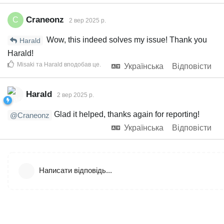
Craneonz
C
2 вер 2025 р.
Wow, this indeed solves my issue! Thank you
Harald
Harald!
Misaki
та
Harald
вподобав це
.
Українська
Відповісти
Harald
2 вер 2025 р.
Glad it helped, thanks again for reporting!
@Craneonz
Українська
Відповісти
Написати відповідь...