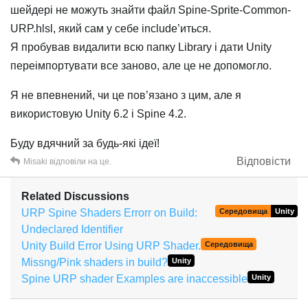
шейдері не можуть знайти файл Spine-Sprite-Common-
URP.hlsl, який сам у себе include’иться.
Я пробував видалити всю папку Library і дати Unity
переімпортувати все заново, але це не допомогло.
Я не впевнений, чи це пов’язано з цим, але я
використовую Unity 6.2 і Spine 4.2.
Буду вдячний за будь-які ідеї!
Відповісти
Misaki
відповіли на це.
Related Discussions
URP Spine Shaders Errorr on Build:
Середовища
Unity
Undeclared Identifier
Unity Build Error Using URP Shader.
Середовища
Missng/Pink shaders in build?
Unity
Spine URP shader Examples are inaccessible
Unity