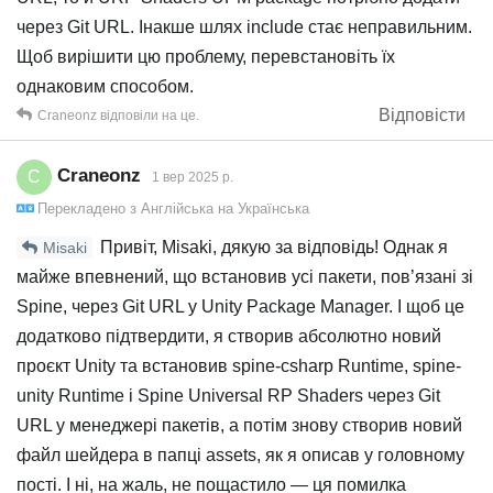
через Git URL. Інакше шлях include стає неправильним.
Щоб вирішити цю проблему, перевстановіть їх
однаковим способом.
Відповісти
Craneonz
відповіли на це.
Craneonz
C
1 вер 2025 р.
Перекладено з
Англійська
на
Українська
Привіт, Misaki, дякую за відповідь! Однак я
Misaki
майже впевнений, що встановив усі пакети, пов’язані зі
Spine, через Git URL у Unity Package Manager. І щоб це
додатково підтвердити, я створив абсолютно новий
проєкт Unity та встановив spine-csharp Runtime, spine-
unity Runtime і Spine Universal RP Shaders через Git
URL у менеджері пакетів, а потім знову створив новий
файл шейдера в папці assets, як я описав у головному
пості. І ні, на жаль, не пощастило — ця помилка