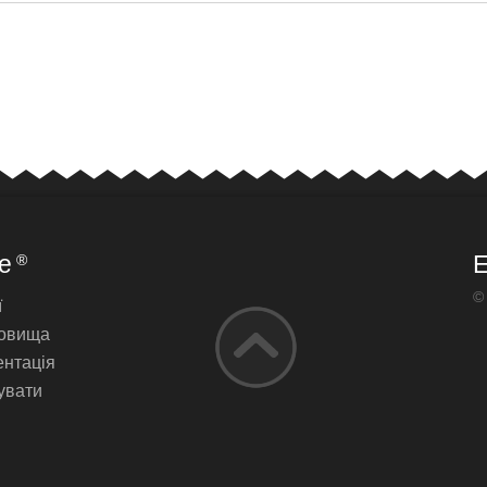
e
E
®
©
ї
овища
нтація
увати