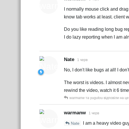
I normally mouse click and drag 
know tab works at least. client wi
Do you like reading long bug rep
I do lazy reporting when I am alm
Nate
1 черв
No, I don't like bugs at all! I do
The worst is videos. I almost ne
rewind the video, watch it 6 tim
warmanw
та
yugutou
відповіли на це
warmanw
1 черв
I am a heavy video gu
Nate