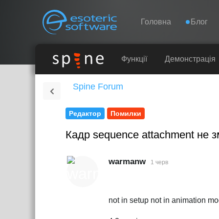
Навігація
Esoteric Software
Головна
Блог
ГОЛОВНА
Функції
Демонстрація
Spine Forum
БЛОГ
Редактор
Помилки
ФОРУМ
Кадр sequence attachment не 
ПІДТРИМКА
warmanw
1 черв
not in setup not in animation m