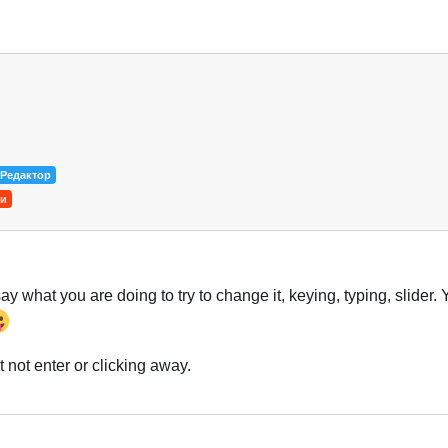
Українська
Редактор
и
y what you are doing to try to change it, keying, typing, slider. Y
ut not enter or clicking away.
Українська