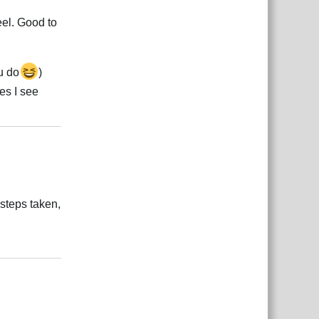
eel. Good to
u do
)
ues I see
Відповісти
 steps taken,
Відповісти