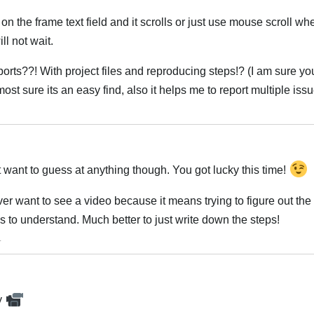
on the frame text field and it scrolls or just use mouse scroll wh
ll not wait.
orts??! With project files and reproducing steps!? (I am sure yo
ost sure its an easy find, also it helps me to report multiple iss
Українська
n't want to guess at anything though. You got lucky this time!
ver want to see a video because it means trying to figure out the
es to understand. Much better to just write down the steps!
Українська
.
y