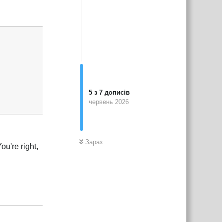
Відповісти
5
з
7
дописів
червень 2026
Зараз
ou're right,
Відповісти