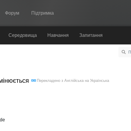
Форум
Підтримка
Spine
Середовища
Навчання
Запитання
Функції
Демонстрація
Середовища
змінюється
Перекладено з
Англійська
на
Українська
Навчання
Запитання
Спробувати
Купити
ode