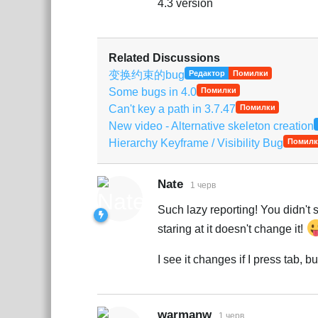
4.3 version
Related Discussions
变换约束的bug
Редактор
Помилки
Some bugs in 4.0
Помилки
Can't key a path in 3.7.47
Помилки
New video - Alternative skeleton creation
Hierarchy Keyframe / Visibility Bug
Помилк
Nate
1 черв
Such lazy reporting! You didn't sa
staring at it doesn't change it!
I see it changes if I press tab, b
warmanw
1 черв