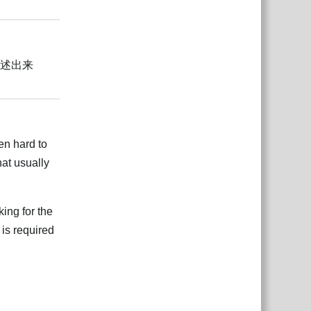
Відповісти
述出来
Відповісти
ten hard to
hat usually
ing for the
 is required
Відповісти