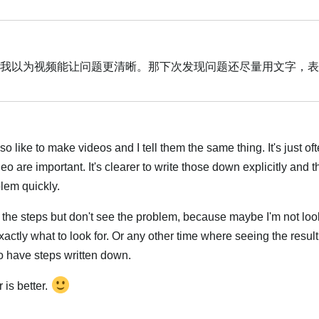
Українська
我以为视频能让问题更清晰。那下次发现问题还尽量用文字，表
Українська
2
o like to make videos and I tell them the same thing. It's just of
deo are important. It's clearer to write those down explicitly and t
lem quickly.
 the steps but don't see the problem, because maybe I'm not look
actly what to look for. Or any other time where seeing the result
to have steps written down.
 is better.
Українська