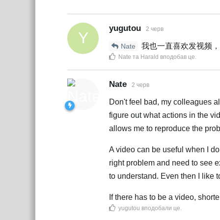
yugutou
2 черв
Y
我也一直喜欢发视频，
Nate
Nate
та
Harald
вподобав це
.
Nate
2 черв
Don't feel bad, my colleagues als
figure out what actions in the vi
allows me to reproduce the prob
A video can be useful when I do
right problem and need to see ex
to understand. Even then I like 
If there has to be a video, shorter
yugutou
вподобали це
.