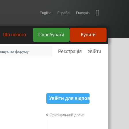
English
Español
Français
Що нового
Спробувати
Купити
Реєстрація
Увійти
Увійти для відповіді
Оригінальний допис